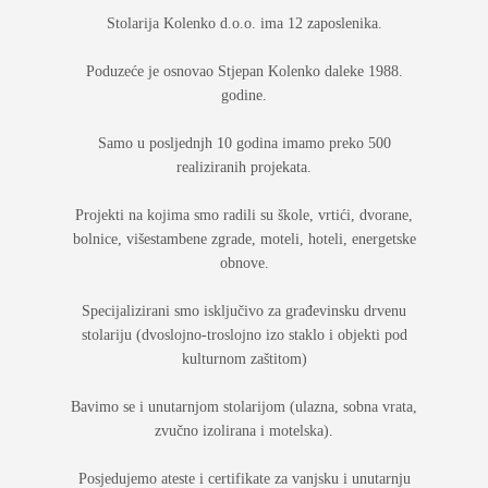
Stolarija Kolenko d.o.o. ima 12 zaposlenika.
Poduzeće je osnovao Stjepan Kolenko daleke 1988.
godine.
Samo u posljednjh 10 godina imamo preko 500
realiziranih projekata.
Projekti na kojima smo radili su škole, vrtići, dvorane,
bolnice, višestambene zgrade, moteli, hoteli, energetske
obnove.
Specijalizirani smo isključivo za građevinsku drvenu
stolariju (dvoslojno-troslojno izo staklo i objekti pod
kulturnom zaštitom)
Bavimo se i unutarnjom stolarijom (ulazna, sobna vrata,
zvučno izolirana i motelska).
Posjedujemo ateste i certifikate za vanjsku i unutarnju