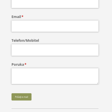
Email
(required)
*
Telefon/​Mobitel
Poruka
(required)
*
Pošalji e-mail